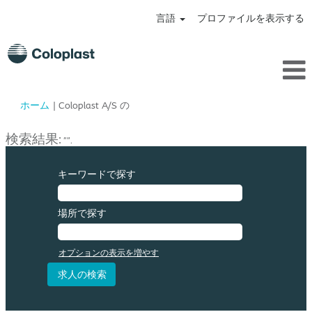
言語
プロファイルを表示する
(現
ホーム
|
Coloplast A/S の
在
の
検索結果:
"".
ペ
ー
ジ)
キーワードで探す
場所で探す
オプションの表示を増やす