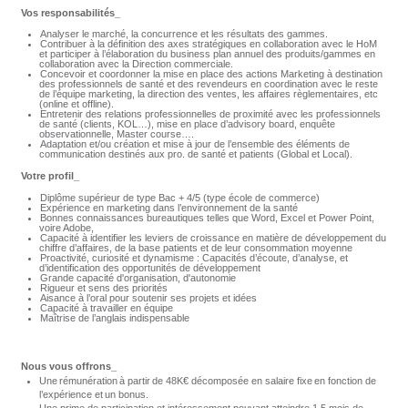
Vos responsabilités_
Analyser le marché, la concurrence et les résultats des gammes.
Contribuer à la définition des axes stratégiques en collaboration avec le HoM
et participer à l’élaboration du business plan annuel des produits/gammes en
collaboration avec la Direction commerciale.
Concevoir et coordonner la mise en place des actions Marketing à destination
des professionnels de santé et des revendeurs en coordination avec le reste
de l’équipe marketing, la direction des ventes, les affaires règlementaires, etc
(online et offline).
Entretenir des relations professionnelles de proximité avec les professionnels
de santé (clients, KOL…), mise en place d’advisory board, enquête
observationnelle, Master course….
Adaptation et/ou création et mise à jour de l’ensemble des éléments de
communication destinés aux pro. de santé et patients (Global et Local).
Votre profil_
Diplôme supérieur de type Bac + 4/5 (type école de commerce)
Expérience en marketing dans l’environnement de la santé
Bonnes connaissances bureautiques telles que Word, Excel et Power Point,
voire Adobe,
Capacité à identifier les leviers de croissance en matière de développement du
chiffre d’affaires, de la base patients et de leur consommation moyenne
Proactivité, curiosité et dynamisme : Capacités d’écoute, d’analyse, et
d’identification des opportunités de développement
Grande capacité d'organisation, d'autonomie
Rigueur et sens des priorités
Aisance à l’oral pour soutenir ses projets et idées
Capacité à travailler en équipe
Maîtrise de l’anglais indispensable
Nous vous offrons
_
Une rémunération à partir de 48K€ décomposée en salaire fixe en fonction de
l’expérience et un bonus.
Une prime de participation et intéressement pouvant atteindre 1,5 mois de