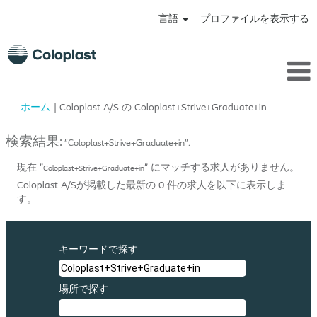
言語
プロファイルを表示する
(現
ホーム
|
Coloplast A/S の Coloplast+Strive+Graduate+in
在
の
検索結果:
"Coloplast+Strive+Graduate+in".
ペ
ー
現在 "
" にマッチする求人がありません。
Coloplast+Strive+Graduate+in
ジ)
Coloplast A/Sが掲載した最新の 0 件の求人を以下に表示しま
す。
キーワードで探す
場所で探す