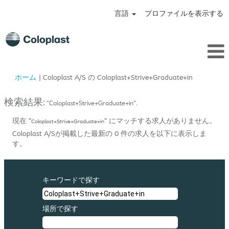
言語
プロファイルを表示する
(現
ホーム
|
Coloplast A/S の Coloplast+Strive+Graduate+in
在
の
検索結果:
"Coloplast+Strive+Graduate+in".
ペ
ー
現在 "
" にマッチする求人がありません。
Coloplast+Strive+Graduate+in
ジ)
Coloplast A/Sが掲載した最新の 0 件の求人を以下に表示しま
す。
キーワードで探す
場所で探す