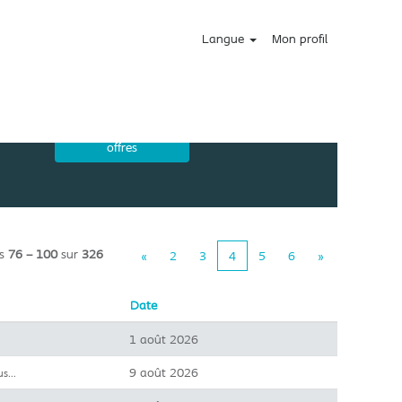
Langue
Mon profil
ts
76 – 100
sur
326
«
2
3
4
5
6
»
Date
1 août 2026
9 août 2026
lus…