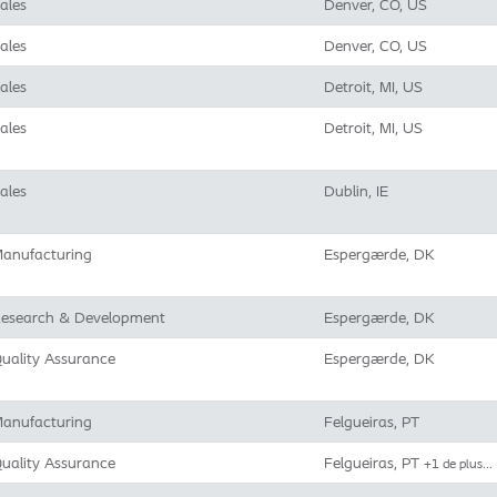
ales
Denver, CO, US
ales
Denver, CO, US
ales
Detroit, MI, US
ales
Detroit, MI, US
ales
Dublin, IE
anufacturing
Espergærde, DK
esearch & Development
Espergærde, DK
uality Assurance
Espergærde, DK
anufacturing
Felgueiras, PT
uality Assurance
Felgueiras, PT
+1 de plus…