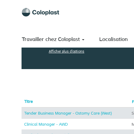
(page
Accueil
|
chez Coloplast A/S
actuelle)
Résultats de la recherche pour
"".
Rechercher par mot-clé
Travailler chez Coloplast
Localisation
Afficher plus d’options
Titre
F
Tender Business Manager - Ostomy Care (West)
S
Clinical Manager - AWD
M