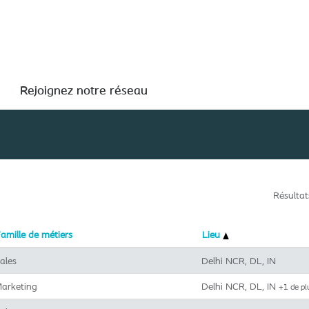
Rechercher par lieu
Rejoignez notre réseau
Résulta
amille de métiers
Lieu
ales
Delhi NCR, DL, IN
arketing
Delhi NCR, DL, IN
+1 de p