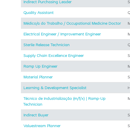
Indirect Purchasing Leader
S
Quality Assistant
Q
Médico/a do Trabalho / Occupational Medicine Doctor
M
Electrical Engineer / Improvement Engineer
M
Sterile Release Technician
Q
Supply Chain Excellence Engineer
S
Ramp Up Engineer
M
Material Planner
S
Learning & Development Specialist
H
Técnico de Industrialização (m/f/x) | Ramp-Up
M
Technician
Indirect Buyer
S
Valuestream Planner
S