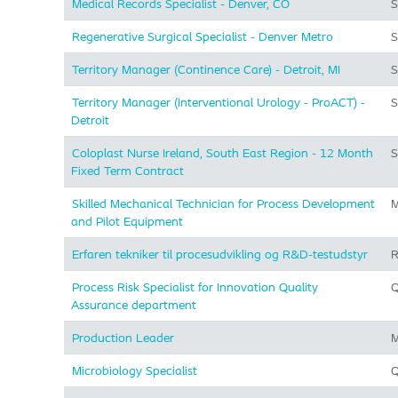
Medical Records Specialist - Denver, CO
S
Regenerative Surgical Specialist - Denver Metro
S
Territory Manager (Continence Care) - Detroit, MI
S
Territory Manager (Interventional Urology - ProACT) -
S
Detroit
Coloplast Nurse Ireland, South East Region - 12 Month
S
Fixed Term Contract
Skilled Mechanical Technician for Process Development
M
and Pilot Equipment
Erfaren tekniker til procesudvikling og R&D-testudstyr
R
Process Risk Specialist for Innovation Quality
Q
Assurance department
Production Leader
M
Microbiology Specialist
Q