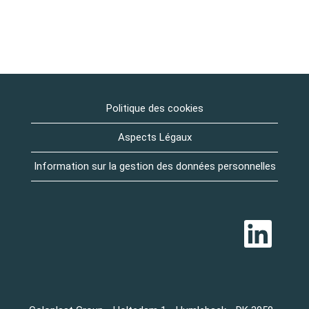
Politique des cookies
Aspects Légaux
Information sur la gestion des données personnelles
S
’
o
u
v
r
e
d
a