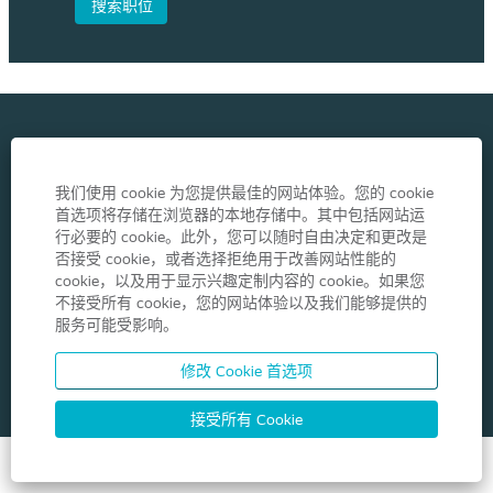
隐私政策
我们使用 cookie 为您提供最佳的网站体验。您的 cookie
首选项将存储在浏览器的本地存储中。其中包括网站运
行必要的 cookie。此外，您可以随时自由决定和更改是
在
新
否接受 cookie，或者选择拒绝用于改善网站性能的
选
cookie，以及用于显示兴趣定制内容的 cookie。如果您
项
不接受所有 cookie，您的网站体验以及我们能够提供的
卡
中
服务可能受影响。
打
开
。
修改 Cookie 首选项
Coloplast Group - Holtedam 1 - Humlebaek - DK 3050 -
Denmark
接受所有 Cookie