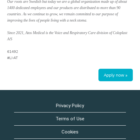
Our roots are Swedish but today we are a global organization made up of about
1400 dedicated employees and our products are distributed to more than 90
countries. As we continue to grow, we remain committed to our purpose of
improving the lives of people living with a neck stoma.
Since 2021, Atos Medical is the Voice and Respiratory Care division of Coloplast
A/S
61492
#LI-AT
Apply now »
Privacy Policy
Terms of Use
Cookies