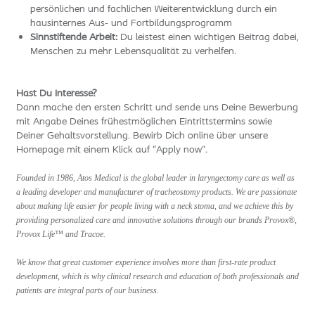
persönlichen und fachlichen Weiterentwicklung durch ein
hausinternes Aus- und Fortbildungsprogramm
Sinnstiftende Arbeit:
Du leistest einen wichtigen Beitrag dabei,
Menschen zu mehr Lebensqualität zu verhelfen.
Hast Du Interesse?
Dann mache den ersten Schritt und sende uns Deine Bewerbung
mit Angabe Deines frühestmöglichen Eintrittstermins sowie
Deiner Gehaltsvorstellung. Bewirb Dich online über unsere
Homepage mit einem Klick auf "Apply now".
Founded in 1986, Atos Medical is the global leader in laryngectomy care as well as
a leading developer and manufacturer of tracheostomy products. We are passionate
about making life easier for people living with a neck stoma, and we achieve this by
providing personalized care and innovative solutions through our brands Provox®,
Provox Life™ and Tracoe.
We know that great customer experience involves more than first-rate product
development, which is why clinical research and education of both professionals and
patients are integral parts of our business.