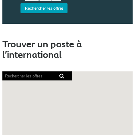
Trouver un poste à
l’international
Les
lecteurs
d’écran
ne
peuvent
pas
lire
la
carte
avec
possibilité