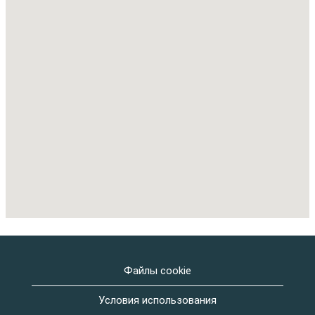
следующую
карту
с
возможностью
поиска.
Файлы cookie
Условия использования