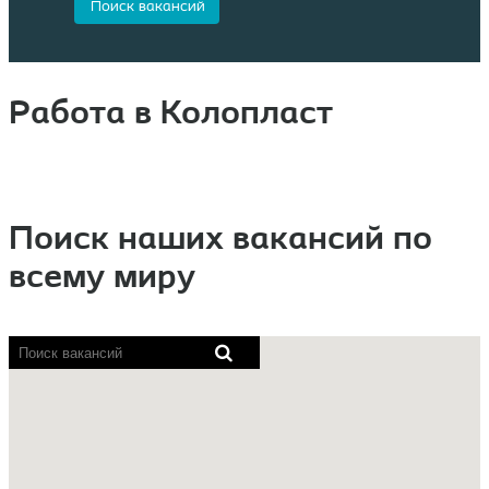
Работа в Колопласт
Поиск наших вакансий по
всему миру
Программы
озвучивания
содержимого
экранов
не
могут
считать