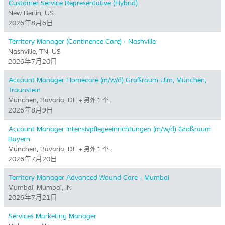
Customer Service Representative (Hybrid)
New Berlin, US
2026年8月6日
Territory Manager (Continence Care) - Nashville
Nashville, TN, US
2026年7月20日
Account Manager Homecare (m/w/d) Großraum Ulm, München,
Traunstein
München, Bavaria, DE
+ 另外 1 个…
2026年8月9日
Account Manager Intensivpflegeeinrichtungen (m/w/d) Großraum
Bayern
München, Bavaria, DE
+ 另外 1 个…
2026年7月20日
Territory Manager Advanced Wound Care - Mumbai
Mumbai, Mumbai, IN
2026年7月21日
Services Marketing Manager