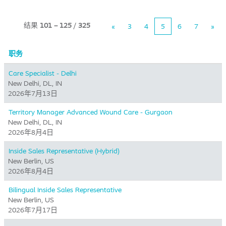
结果
101 – 125
/
325
«
3
4
5
6
7
»
职务
Care Specialist - Delhi
New Delhi, DL, IN
2026年7月13日
Territory Manager Advanced Wound Care - Gurgaon
New Delhi, DL, IN
2026年8月4日
Inside Sales Representative (Hybrid) ​
New Berlin, US
2026年8月4日
Bilingual Inside Sales Representative
New Berlin, US
2026年7月17日