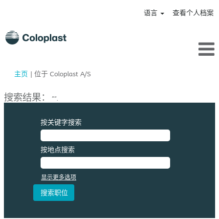
语言
查看个人档案
（当
主页
|
位于 Coloplast A/S
前
页
搜索结果：
"".
面）
按关键字搜索
按地点搜索
显示更多选项