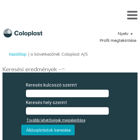
Nyelv
Profil megtekintése
(aktuális
Kezdőlap
|
a következőnél: Coloplast A/S
oldal)
Keresési eredmények -
"".
Keresés kulcsszó szerint
Keresés hely szerint
További lehetőségek megjelenítése