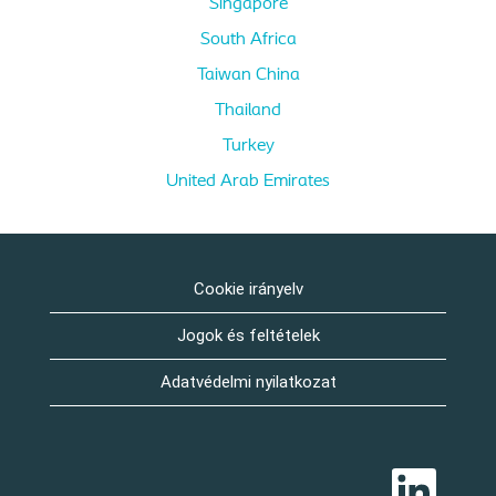
Singapore
South Africa
Taiwan China
Thailand
Turkey
United Arab Emirates
Cookie irányelv
Jogok és feltételek
Adatvédelmi nyilatkozat
Ú
j