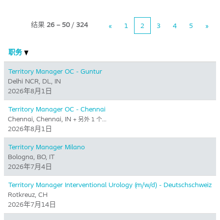
结果
26 – 50
/
324
«
1
2
3
4
5
»
职务
Territory Manager OC - Guntur
Delhi NCR, DL, IN
2026年8月1日
Territory Manager OC - Chennai
Chennai, Chennai, IN
+ 另外 1 个…
2026年8月1日
Territory Manager Milano
Bologna, BO, IT
2026年7月4日
Territory Manager Interventional Urology (m/w/d) - Deutschschweiz
Rotkreuz, CH
2026年7月14日