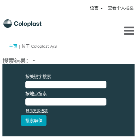
语言
查看个人档案
（当
主页
|
位于 Coloplast A/S
前
页
搜索结果：
"".
面）
按关键字搜索
按地点搜索
显示更多选项