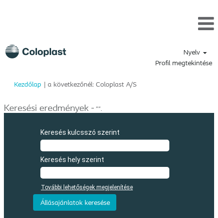
Nyelv
Profil megtekintése
(aktuális
Kezdőlap
|
a következőnél: Coloplast A/S
oldal)
Keresési eredmények -
"".
Keresés kulcsszó szerint
Keresés hely szerint
További lehetőségek megjelenítése