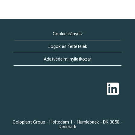
Cookie irányelv
Jogok és feltételek
Adatvédelmi nyilatkozat
Ú
j
f
ü
l
ö
n
n
y
Coloplast Group - Holtedam 1 - Humlebaek - DK 3050 -
í
Denmark
l
i