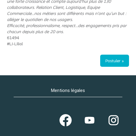
une forte croissance et compte aujourd’hui plus de 130
collaborateurs. Relation Client, Logistique, Equipe
Commerciale...nos métiers sont différents mais n'ont qu'un but :
alléger le quotidien de nos usagers.
Efficacité, professionnalisme, respect...des engagements pris par
chacun depuis plus de 20 ans.
61494
#LI-Lilial
Postuler »
Mentions légales
S
S
S
’
’
’
o
o
o
u
u
u
v
v
v