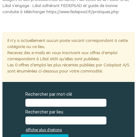
Lilial s’engage : Lilial adhérant FEDEPSAD et guide de bonne
conduite à télécharger https://www.fedepsad.fr/pratiques.php
Il n’y a actuellement aucun poste vacant correspondant à cette
catégorie ou ce lieu.
Recevez des e-mails en vous inscrivant aux offres d’emploi
correspondant à Lilial sitôt qu’elles sont publiées.
Les 0 offres d’emploi les plus récentes publiées par Coloplast A/S
sont énumérées ci-dessous pour votre commodité.
Rechercher par mot-clé
Rechercher par lieu
Afficher plus d’options