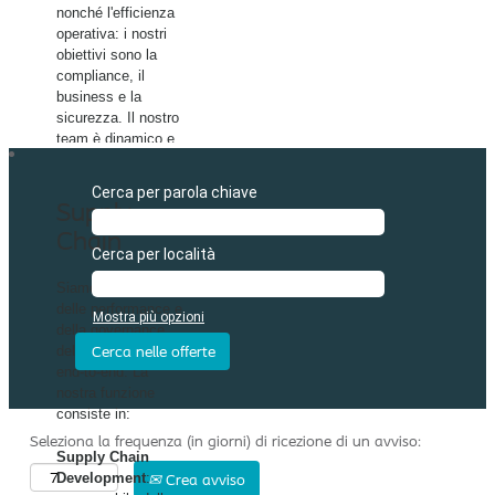
nonché l'efficienza
operativa: i nostri
obiettivi sono la
compliance, il
business e la
sicurezza. Il nostro
team è dinamico e
diversificato,
composto da
Cerca per parola chiave
colleghi con
Supply
background culturali
Chain​
e percorsi di studi
Cerca per località
diversi.
Siamo responsabili
Esempi di posizioni
delle performance e
Mostra più opzioni
includono:
della governance
della supply chain
- Quality Systems
end-to-end. La
Specialist​
nostra funzione
- Sustainability
consiste in:
Business Partner​
Seleziona la frequenza (in giorni) di ricezione di un avviso:
- Product Support
Supply Chain
Specialist​
Development
:
Crea avviso