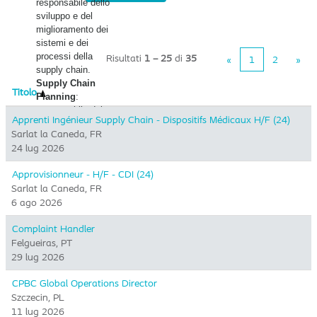
- Supplier Quality
responsabile dello
Manager​
sviluppo e del
- QA Project
miglioramento dei
Manager​
sistemi e dei
- Supplier Quality
processi della
Risultati
1 – 25
di
35
«
1
2
»
Manager​
supply chain.
Supply Chain
Titolo
Planning
:
responsabile del
Apprenti Ingénieur Supply Chain - Dispositifs Médicaux H/F (24)
bilanciamento della
Sarlat la Caneda, FR
domanda e
24 lug 2026
dell'offerta, della
gestione della
Approvisionneur - H/F - CDI (24)
supply chain per il
Sarlat la Caneda, FR
lancio di nuovi
6 ago 2026
prodotti e del nostro
Supply Chain
Complaint Handler
Support Center.
Felgueiras, PT
Commercial
29 lug 2026
Supply Chain
: un
punto di contatto tra
CPBC Global Operations Director
l'organizzazione
Szczecin, PL
commerciale e la
11 lug 2026
supply chain. E'