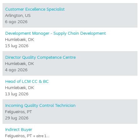
responsabile della
Customer Excellence Specialist
previsione della
Arlington, US
domanda e della
6 ago 2026
relativa
comunicazione, ed è
Development Manager - Supply Chain Development
coinvolto nella
Humlebæk, DK
gestione di tutte le
15 lug 2026
questioni connesse.
Director Quality Competence Centre
Humlebæk, DK
4 ago 2026
Head of LCM CC & BC
Humlebæk, DK
13 lug 2026
Incoming Quality Control Technician
Felgueiras, PT
29 lug 2026
Indirect Buyer
Felgueiras, PT
+ altre 1…