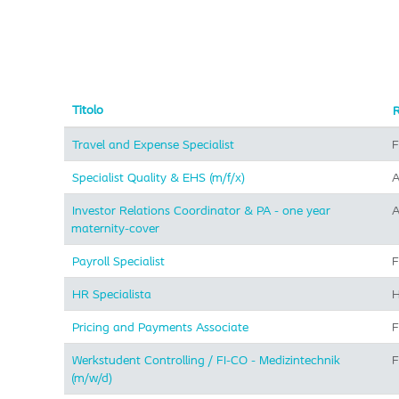
Titolo
Travel and Expense Specialist
F
Specialist Quality & EHS (m/f/x)
A
Investor Relations Coordinator & PA - one year
A
maternity-cover
Payroll Specialist
F
HR Specialista
H
Pricing and Payments Associate
F
Werkstudent Controlling / FI-CO - Medizintechnik
F
(m/w/d)