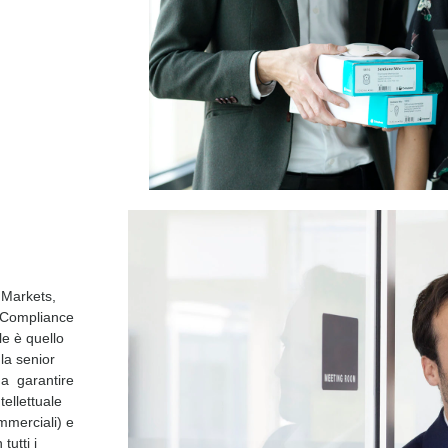
 Markets,
, Compliance
le è quello
la senior
da garantire
ntellettuale
ommerciali) e
tutti i