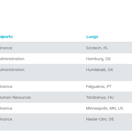
Reparto
Luogo
inance
Szczecin, PL
dministration
Hamburg, DE
dministration
Humlebæk, DK
inance
Felgueiras, PT
uman Resources
Tatabánya, HU
inance
Minneapolis, MN, US
inance
Nieder-Olm, DE