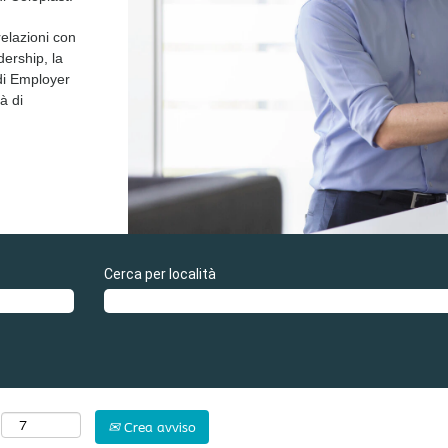
elazioni con
dership, la
 di Employer
à di
Cerca per località
Crea avviso