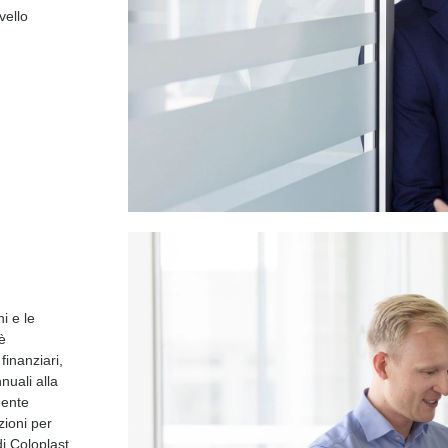
ivello
i e le
 è
finanziari,
nnuali alla
mente
zioni per
di Coloplast.