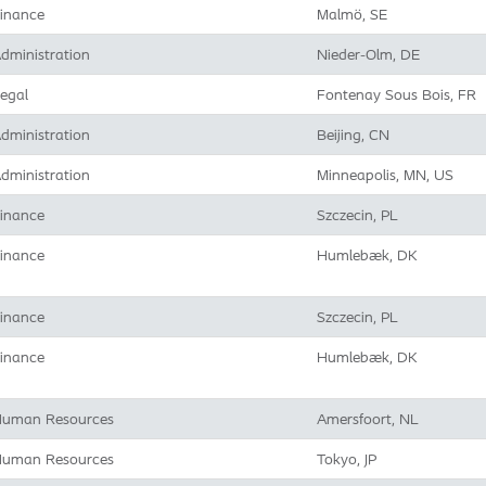
inance
Malmö, SE
dministration
Nieder-Olm, DE
egal
Fontenay Sous Bois, FR
dministration
Beijing, CN
dministration
Minneapolis, MN, US
inance
Szczecin, PL
inance
Humlebæk, DK
inance
Szczecin, PL
inance
Humlebæk, DK
uman Resources
Amersfoort, NL
uman Resources
Tokyo, JP