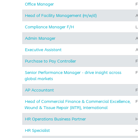
Office Manager
F
Head of Facility Management (m/w/d)
A
Compliance Manager F/H
L
Admin Manager
A
Executive Assistant
A
Purchase to Pay Controller
F
Senior Performance Manager - drive insight across
F
global markets
AP Accountant
F
Head of Commercial Finance & Commercial Excellence,
F
Wound & Tissue Repair (WTR), International
HR Operations Business Partner
H
HR Specialist
H