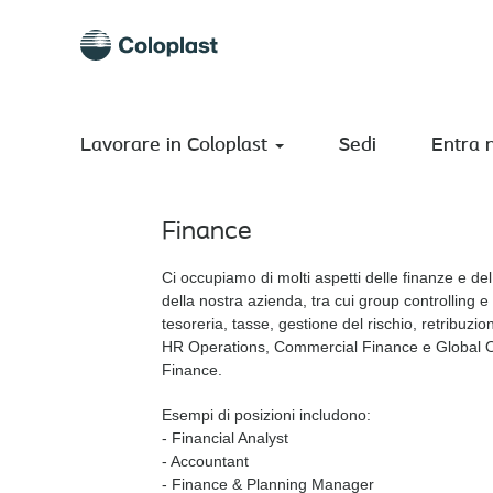
Finance_HR_Legal_it
Finance, HR, Leg
Lavorare in Coloplast
Sedi
Entra 
Finance
Ci occupiamo di molti aspetti delle finanze e del
della nostra azienda, tra cui group controlling e
tesoreria, tasse, gestione del rischio, retribuzion
HR Operations, Commercial Finance e Global 
Finance.
Esempi di posizioni includono:
- Financial Analyst​
- Accountant​
- Finance & Planning Manager​