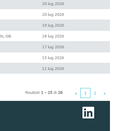
20 lug 2026
20 lug 2026
19 lug 2026
ds, GB
18 lug 2026
17 lug 2026
15 lug 2026
11 lug 2026
Risultati
1 – 25
di
26
«
1
2
»
S
i
a
p
r
e