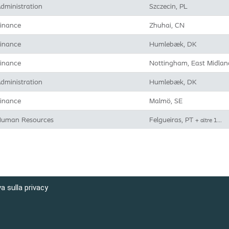
dministration
Szczecin, PL
inance
Zhuhai, CN
inance
Humlebæk, DK
inance
Nottingham, East Midlan
dministration
Humlebæk, DK
inance
Malmö, SE
uman Resources
Felgueiras, PT
+ altre 1…
a sulla privacy