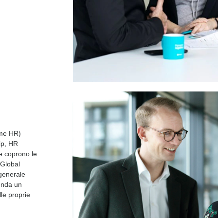
ome HR)
ip, HR
e coprono le
 Global
 generale
ienda un
lle proprie