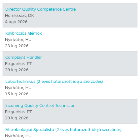
responsabile della
Director Quality Competence Centre
previsione della
Humlebæk, DK
domanda e della
4 ago 2026
relativa
comunicazione, ed è
Kalibrációs Mérnök
coinvolto nella
Nyírbátor, HU
gestione di tutte le
23 lug 2026
questioni connesse.
Complaint Handler
Felgueiras, PT
29 lug 2026
Labortechnikus (2 éves határozott idejű szerződés)
Nyírbátor, HU
15 lug 2026
Incoming Quality Control Technician
Felgueiras, PT
29 lug 2026
Mikrobiológiai Specialista (2 éves határozott idejű szerződés)
Nyírbátor, HU