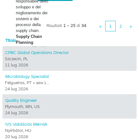
- Supplier Quality
responsabile dello
Manager​
sviluppo e del
- QA Project
miglioramento dei
Manager​
sistemi e dei
- Supplier Quality
processi della
Risultati
1 – 25
di
34
«
1
2
»
Manager​
supply chain.
Supply Chain
Titolo
Planning
:
responsabile del
CPBC Global Operations Director
bilanciamento della
Szczecin, PL
domanda e
11 lug 2026
dell'offerta, della
gestione della
Microbiology Specialist
supply chain per il
Felgueiras, PT
+ altre 1…
lancio di nuovi
24 lug 2026
prodotti e del nostro
Supply Chain
Quality Engineer
Support Center.
Plymouth, MN, US
Commercial
24 lug 2026
Supply Chain
: un
punto di contatto tra
IVS Validációs Mérnök
l'organizzazione
Nyírbátor, HU
commerciale e la
20 lug 2026
supply chain. E'