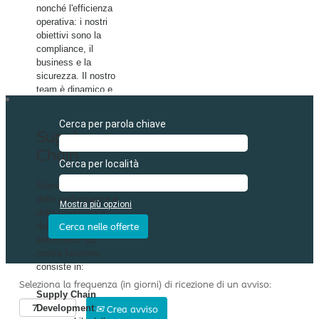
nonché l'efficienza
operativa: i nostri
obiettivi sono la
compliance, il
business e la
sicurezza. Il nostro
team è dinamico e
diversificato,
composto da
Cerca per parola chiave
colleghi con
Supply
background culturali
Chain​
e percorsi di studi
Cerca per località
diversi.
Siamo responsabili
Esempi di posizioni
delle performance e
Mostra più opzioni
includono:
della governance
della supply chain
- Quality Systems
end-to-end. La
Specialist​
nostra funzione
- Sustainability
consiste in:
Business Partner​
Seleziona la frequenza (in giorni) di ricezione di un avviso:
- Product Support
Supply Chain
Specialist​
Development
:
Crea avviso