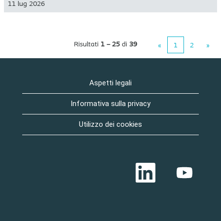
11 lug 2026
Risultati
1 – 25
di
39
«
1
2
»
Aspetti legali
Informativa sulla privacy
Utilizzo dei cookies
S
S
i
i
a
a
p
p
r
r
e
e
i
i
n
n