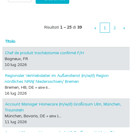
Risultati
1 – 25
di
39
«
1
2
»
Titolo
Chef de produit trachéotomie confirmé F/H
Bagneux, FR
10 lug 2026
Regionaler Vertriebsleiter im Außendienst (m/w/d) Region
nördliches NRW/ Niedersachsen/ Bremen
Bremen, HB, DE
+ altre 6…
16 lug 2026
Account Manager Homecare (m/w/d) Großraum Ulm, München,
Traunstein
München, Bavaria, DE
+ altre 1…
11 lug 2026