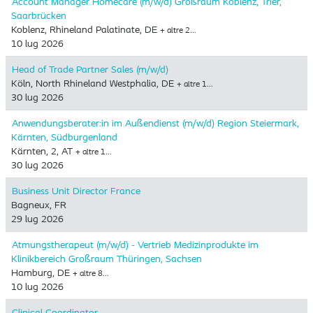
Account Manager Homecare (m/w/d) Großraum Koblenz, Trier,
Saarbrücken
Koblenz, Rhineland Palatinate, DE
+ altre 2…
10 lug 2026
Head of Trade Partner Sales (m/w/d)
Köln, North Rhineland Westphalia, DE
+ altre 1…
30 lug 2026
Anwendungsberater:in im Außendienst (m/w/d) Region Steiermark,
Kärnten, Südburgenland
Kärnten, 2, AT
+ altre 1…
30 lug 2026
Business Unit Director France
Bagneux, FR
29 lug 2026
Atmungstherapeut (m/w/d) - Vertrieb Medizinprodukte im
Klinikbereich Großraum Thüringen, Sachsen
Hamburg, DE
+ altre 8…
10 lug 2026
Clinical Coordinator