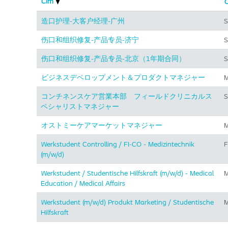
Cím
O
造口护理-大客户经理-广州
S
伤口和组织修复-产品专员-济宁
S
伤口和组织修复-产品专员-北京（1年期合同）
S
ビジネスデベロップメント＆プロダクトマネジャー
M
コンチネンスケア営業本部 フィールドクリニカルス
S
ペシャリストマネジャー
オストミーケアマーケットマネジャー
M
Werkstudent Controlling / FI-CO - Medizintechnik
F
(m/w/d)
Werkstudent / Studentische Hilfskraft (m/w/d) - Medical
M
Education / Medical Affairs
Werkstudent (m/w/d) Produkt Marketing / Studentische
M
Hilfskraft