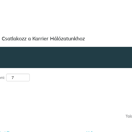
(aktuális
Coloplast A/S
oldal)
Keresés hely szerint
Csatlakozz a Karrier Hálózatunkhoz
ni:
Tal