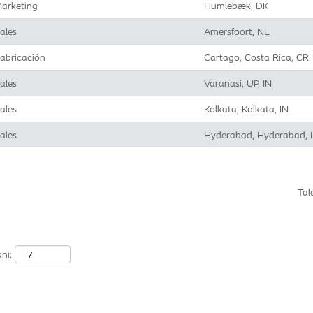
arketing
Humlebæk, DK
ales
Amersfoort, NL
abricación
Cartago, Costa Rica, CR
ales
Varanasi, UP, IN
ales
Kolkata, Kolkata, IN
ales
Hyderabad, Hyderabad, 
Tal
ni: