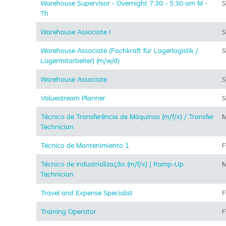
Warehouse Supervisor - Overnight 7:30 - 5:30 am M -
S
Th
Warehouse Associate I
S
Warehouse Associate (Fachkraft für Lagerlogistik /
S
Lagermitarbeiter) (m/w/d)
Warehouse Associate
S
Valuestream Planner
S
Técnico de Transferência de Máquinas (m/f/x) / Transfer
M
Technician
Técnico de Mantenimiento 1
F
Técnico de Industrialização (m/f/x) | Ramp-Up
M
Technician
Travel and Expense Specialist
F
Training Operator
F