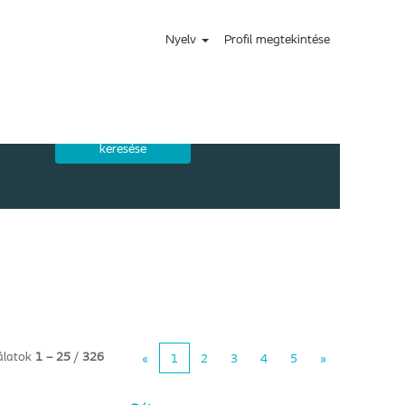
Nyelv
Profil megtekintése
álatok
1 – 25
/
326
«
1
2
3
4
5
»