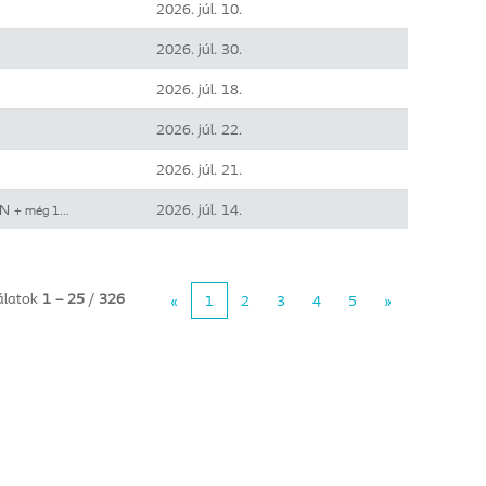
2026. júl. 10.
2026. júl. 30.
2026. júl. 18.
2026. júl. 22.
2026. júl. 21.
IN
2026. júl. 14.
+ még 1…
álatok
1 – 25
/
326
«
1
2
3
4
5
»