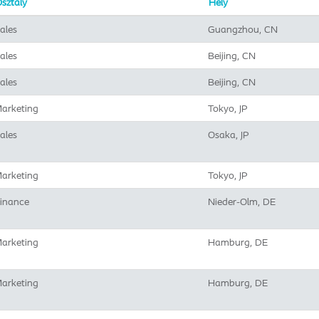
sztály
Hely
ales
Guangzhou, CN
ales
Beijing, CN
ales
Beijing, CN
arketing
Tokyo, JP
ales
Osaka, JP
arketing
Tokyo, JP
inance
Nieder-Olm, DE
arketing
Hamburg, DE
arketing
Hamburg, DE