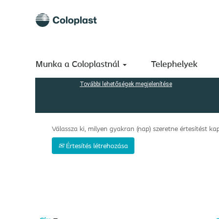
Kezdőlap
|
Coloplast Strive Graduate In a következőnél: 
Keresési eredmények -
"Coloplast Strive Graduate in".
Keresés kulcsszó szerint
Munka a Coloplastnál
Telephelyek
További lehetőségek megjelenítése
Válassza ki, milyen gyakran (nap) szeretne értesítést kap
Értesítés létrehozása