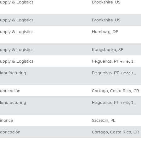
upply & Logistics
Brookshire, US
upply & Logistics
Brookshire, US
upply & Logistics
Hamburg, DE
upply & Logistics
Kungsbacka, SE
upply & Logistics
Felgueiras, PT
+ még 1…
anufacturing
Felgueiras, PT
+ még 1…
abricación
Cartago, Costa Rica, CR
anufacturing
Felgueiras, PT
+ még 1…
inance
Szczecin, PL
abricación
Cartago, Costa Rica, CR