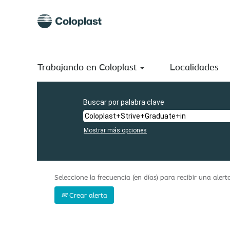
(p
Inicio
|
Coloplast+Strive+Graduate+in en Coloplast A/S
ac
Resultados de búsqueda de
"Coloplast+Strive+Graduate
En este momento, no hay ninguna vacante acorde a sus p
Trabajando en Coloplast
A continuación figuran las 0 últimas ofertas de trabajo pub
Localidades
Buscar por palabra clave
Mostrar más opciones
Seleccione la frecuencia (en días) para recibir una alert
Crear alerta