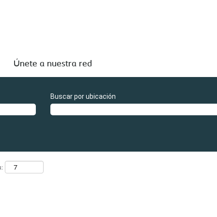
ágina
tual)
+in".
referencias "
".
Coloplast+Strive+Graduate+in
licadas por Coloplast A/S por si le resultan de interés.
Únete a nuestra red
Buscar por ubicación
a: