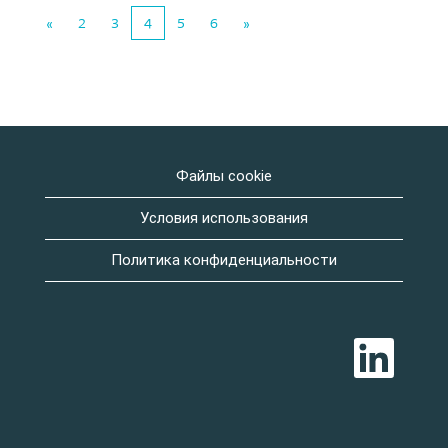
«
2
3
4
5
6
»
Файлы cookie
Условия использования
Политика конфиденциальности
О
т
к
р
ы
в
а
е