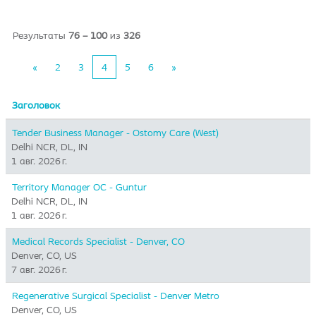
Результаты
76 – 100
из
326
«
2
3
4
5
6
»
Заголовок
Tender Business Manager - Ostomy Care (West)
Delhi NCR, DL, IN
1 авг. 2026 г.
Territory Manager OC - Guntur
Delhi NCR, DL, IN
1 авг. 2026 г.
Medical Records Specialist - Denver, CO
Denver, CO, US
7 авг. 2026 г.
Regenerative Surgical Specialist - Denver Metro
Denver, CO, US