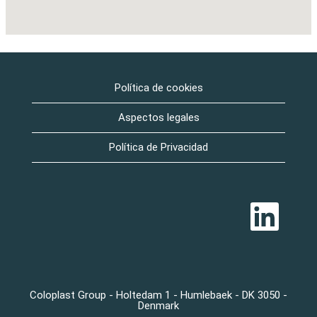
Política de cookies
Aspectos legales
Política de Privacidad
S
e
a
b
r
e
e
n
u
Coloplast Group - Holtedam 1 - Humlebaek - DK 3050 -
n
Denmark
a