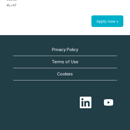
#LI-AT
Apply now »
Privacy Policy
Terms of Use
Cookies
O
O
p
p
e
e
n
n
s
s
i
i
n
n
a
a