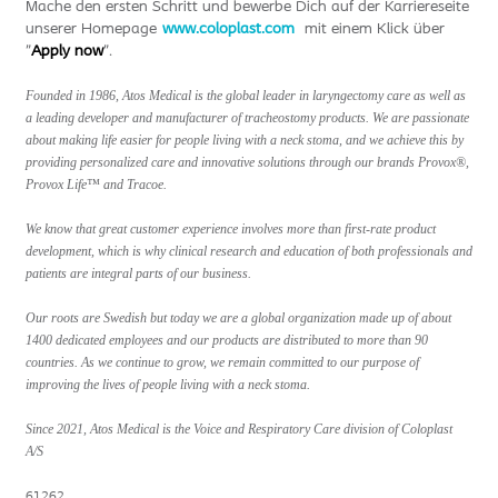
Mache den ersten Schritt und bewerbe Dich auf der Karriereseite
unserer Homepage
www.coloplast.com
mit einem Klick über
"
Apply now
".
Founded in 1986, Atos Medical is the global leader in laryngectomy care as well as
a leading developer and manufacturer of tracheostomy products. We are passionate
about making life easier for people living with a neck stoma, and we achieve this by
providing personalized care and innovative solutions through our brands Provox®,
Provox Life™ and Tracoe.
We know that great customer experience involves more than first-rate product
development, which is why clinical research and education of both professionals and
patients are integral parts of our business.
Our roots are Swedish but today we are a global organization made up of about
1400 dedicated employees and our products are distributed to more than 90
countries. As we continue to grow, we remain committed to our purpose of
improving the lives of people living with a neck stoma.
Since 2021, Atos Medical is the Voice and Respiratory Care division of Coloplast
A/S
61262