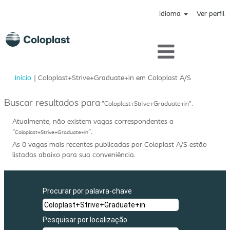
Idioma
Ver perfil
(página
Início
|
Coloplast+Strive+Graduate+in em Coloplast A/S
atual)
Buscar resultados para
"Coloplast+Strive+Graduate+in".
Atualmente, não existem vagas correspondentes a
"
".
Coloplast+Strive+Graduate+in
As 0 vagas mais recentes publicadas por Coloplast A/S estão
listadas abaixo para sua conveniência.
Procurar por palavra-chave
Pesquisar por localização