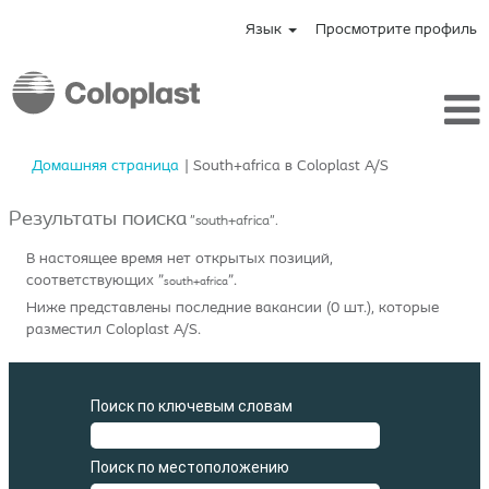
Язык
Просмотрите профиль
(текущая
Домашняя страница
|
South+africa в Coloplast A/S
страница)
Результаты поиска
"south+africa".
В настоящее время нет открытых позиций,
соответствующих "
".
south+africa
Ниже представлены последние вакансии (0 шт.), которые
разместил Coloplast A/S.
Поиск по ключевым словам
Поиск по местоположению