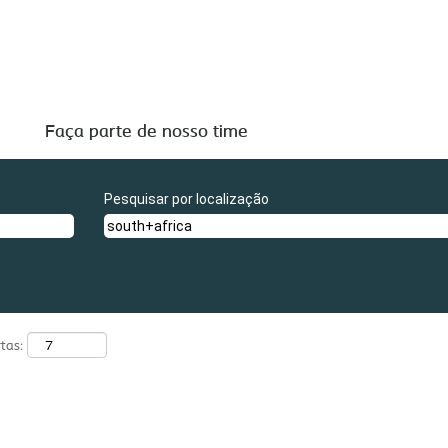
".
frica
tão listadas abaixo para sua conveniência.
Faça parte de nosso time
Pesquisar por localização
tas: