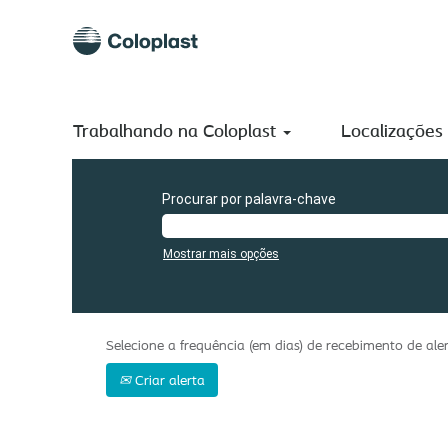
(página
Início
|
South+africa em Coloplast A/S
atual)
Buscar resultados para
"south+africa".
Atualmente, não existem vagas correspondentes a "
south+a
Trabalhando na Coloplast
As 0 vagas mais recentes publicadas por Coloplast A/S es
Localizações
Procurar por palavra-chave
Mostrar mais opções
Selecione a frequência (em dias) de recebimento de aler
Criar alerta