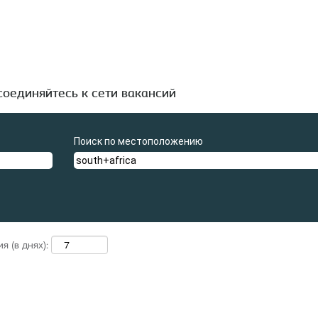
кущая
аница)
вующих "
".
south+africa
ые разместил Coloplast A/S.
оединяйтесь к сети вакансий
Поиск по местоположению
 (в днях):