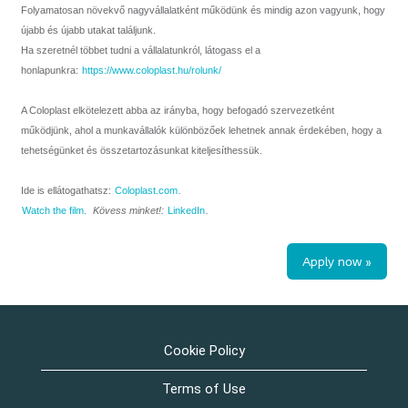
Folyamatosan növekvő nagyvállalatként működünk és mindig azon vagyunk, hogy
újabb és újabb utakat találjunk.
Ha szeretnél többet tudni a vállalatunkról, látogass el a
honlapunkra:
https://www.coloplast.hu/rolunk/
A Coloplast elkötelezett abba az irányba, hogy befogadó szervezetként
működjünk, ahol a munkavállalók különbözőek lehetnek annak érdekében, hogy a
tehetségünket és összetartozásunkat kiteljesíthessük.
Ide is ellátogathatsz:
Coloplast.com
.
Watch the film.
Kövess minket!:
LinkedIn
.
Apply now »
Cookie Policy
Terms of Use