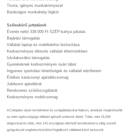
Tiszta, igényes munkakörnyezet
Barátságos munkahelyi légkör
Széleskörű juttatások
Évente nettó 339.000 Ft SZÉP-kártya juttatás
Bejárási támogatás
Vállalati laptop és mobiltelefon biztosítása
Kedvezményes étkezés vállalati éttermünkben
Iskolakezdési támogatás
Gyerekeknek kedvezményes nyári tábor
Ingyenes sportolási lehetőségek és vállalati edzőterem
Értékes karácsonyi ajándékcsomag
Jubileumi ajándékok
Rendszeres szűrővizsgálatok
Kedvezményes mobilcsomag
A Coloplast olyan termékeket és szolgáltatásokat fejleszt, amelyek megkönnyítik
az intim egészségügyi ellátást igénylő emberek életét. Több, mint 16,000
dolgozóval és több, mint 143 országban elérhető termékekkel a világ vezető
gyógyászati segédeszközökkel foglalkozó vállalatai közé tartozunk.