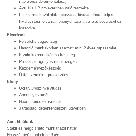
naprakész dokumentálása)
Aktuális HR projektekben való részvétel
Fizikai munkavállalók toborzása, kiválasztása - teljes
kiválasztási folyamat lebonyolítása a vállalat bővüléséhez
igazodva
Elvárások
Felsőfokú végzettség
Hasonló munkakörben szerzett min. 2 éves tapasztalat
Kiváló kommunikációs készség
Precizitás, igényes munkavégzés
Kezdeményezőkészség
Újító szemlélet, proaktivitás
Előny
Ukrán/Orosz nyelvtudás
Angol nyelvtudás
Nexon rendszer ismeret
Jártasság idegenrendészeti ügyekben
Amit kínálunk
Stabil és megbízható munkáltatói háttér
Hosszú távú munkalehetőség