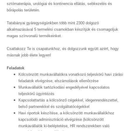
sztómaterápia, urológiai és kontinencia ellátás, sebkezelés és
bőrápolás területén.
Tatabányai gyáregységünkben több mint 2300 dolgozó
alkalmazásával 5 termelési csarnokban készítjük és csomagoljuk
magas színvonalú termékeinket.
Csatlakozz Te is csapatunkhoz, és dolgozzunk együtt azért, hogy
másnak jobb élete legyen!
Feladatok
Kölcsönzött munkavállalókra vonatkozó teljeskörű havi zárási
feladatok elvégzése, elszámolások ellenőrzése
Munkavállalók tartózkodási engedélyével kapcsolatos
teljeskörű ügyintézés
Kapcsolattartás a kölcsönző cégekkel, idegenrendészettel,
belső partnerekkel és szolgáltatócégekkel
Havi riportok készítése, a kölcsönzött munkavállalókhoz
kapcsolódó adminisztráció elvégzése (kölcsönzött
munkavállalók ki-beléptetése, HR rendszerekben való