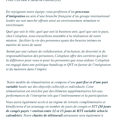
En rejoignant notre équipe, vous profiterez d’un
processus
d’intégration
au sein d
’
une branche fran
ç
aise d
’
un groupe international
leader sur son march
é
offrant ainsi un environnement stimulant et
enrichissant.
Quel que soit le rôle, quel que soit la business unit, quel que soit le pays,
chez Coloplast, nous travaillons ensemble à la réalisation de notre
mission : faciliter la vie des personnes ayant des besoins intimes en
matière de soins de santé.
Animé par une culture de collaboration, d'inclusion, de diversité et de
responsabilisation des personnes, Coloplast offre des carrières qui font
la différence pour vous et pour les personnes que nous aidons. Coloplast
est engagé dans une politique handicap et QVT en faveur de l’intégration
et du maintien dans l’emploi.
Notre mod
è
le de r
é
mun
é
ration se compose d
’
une
part
fixe et d’une part
variable
bas
é
e sur des objectifs collectifs et individuels. Cette
r
é
mun
é
ration est enrichie par des
é
l
é
ments suppl
é
mentaires li
é
s aux
performances de l
’
entreprise tels que l
’
int
é
ressement et la participation.
Vous aurez également accès à un régime de retraite complémentaire et
bénéficierez d’un avantage en nombre de jours de congés et
RTT
(30 jours
de congés payés + environ entre 12 et 15 jours de RTT variable selon le
calendrier
).
Notre
chartre de télétravail
attrayante
sera
é
galement
à