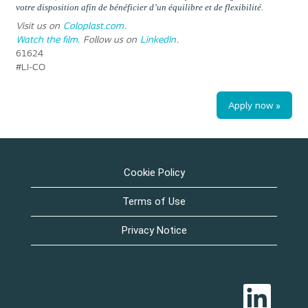
votre disposition afin de b
é
n
é
ficier d
’
un
é
quilibre et de flexibilit
é
.
Visit us on
Coloplast.com
.
Watch the film.
Follow us on
LinkedIn
.
61624
#LI-CO
Apply now »
Cookie Policy
Terms of Use
Privacy Notice
O
p
e