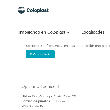
Buscar por palabra clave
Mostrar más opciones
Trabajando en Coloplast
Localidades
Seleccione la frecuencia (en días) para recibir una alert
Crear alerta
Operario Técnico 1
Ubicación:
Cartago, Costa Rica, CR
Familia de puestos:
Fabricación
País:
Costa Rica