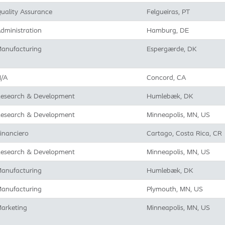
uality Assurance
Felgueiras, PT
dministration
Hamburg, DE
anufacturing
Espergærde, DK
/A
Concord, CA
esearch & Development
Humlebæk, DK
esearch & Development
Minneapolis, MN, US
inanciero
Cartago, Costa Rica, CR
esearch & Development
Minneapolis, MN, US
anufacturing
Humlebæk, DK
anufacturing
Plymouth, MN, US
arketing
Minneapolis, MN, US