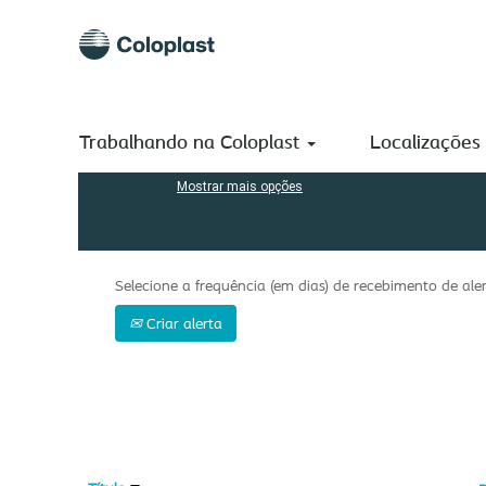
(página
Início
|
Manufacturing em Coloplast A/S
atual)
Buscar resultados para
"manufacturing".
Procurar por palavra-chave
Trabalhando na Coloplast
Localizações
Mostrar mais opções
Selecione a frequência (em dias) de recebimento de aler
Criar alerta