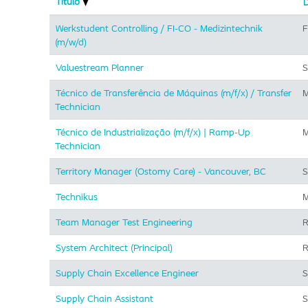
Título
Werkstudent Controlling / FI-CO - Medizintechnik
F
(m/w/d)
Valuestream Planner
S
Técnico de Transferência de Máquinas (m/f/x) / Transfer
M
Technician
Técnico de Industrialização (m/f/x) | Ramp-Up
M
Technician
Territory Manager (Ostomy Care) - Vancouver, BC
S
Technikus
M
Team Manager Test Engineering
R
System Architect (Principal)
R
Supply Chain Excellence Engineer
S
Supply Chain Assistant
S