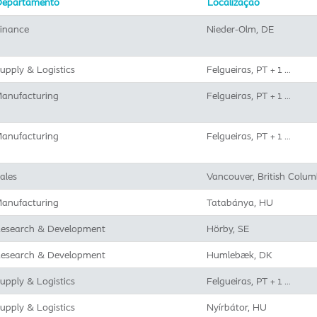
Departamento
Localização
inance
Nieder-Olm, DE
upply & Logistics
Felgueiras, PT
+ 1 …
anufacturing
Felgueiras, PT
+ 1 …
anufacturing
Felgueiras, PT
+ 1 …
ales
Vancouver, British Colum
anufacturing
Tatabánya, HU
esearch & Development
Hörby, SE
esearch & Development
Humlebæk, DK
upply & Logistics
Felgueiras, PT
+ 1 …
upply & Logistics
Nyírbátor, HU