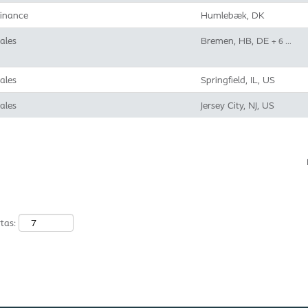
inance
Humlebæk, DK
ales
Bremen, HB, DE
+ 6 …
ales
Springfield, IL, US
ales
Jersey City, NJ, US
tas: