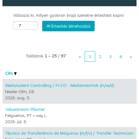
Válassza ki, milyen gyakran (nap) szeretne értesítést kapni:
Értesítés létrehozása
Találatok
1 – 25
/
97
«
1
2
3
4
»
Cím
Werkstudent Controlling / FI-CO - Medizintechnik (m/w/d)
Nieder-Olm, DE
2026. aug. 5.
Valuestream Planner
Felgueiras, PT
+ még 1…
2026. júl. 9.
Técnico de Transferência de Máquinas (m/f/x) / Transfer Technician