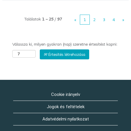
Találatok
1 – 25
/
97
«
1
2
3
4
»
Válassza ki, milyen gyakran (nap) szeretne értesítést kapni:
Értesítés létrehozása
Cookie irányelv
Jogok és feltételek
Adatvédelmi nyilatkozat