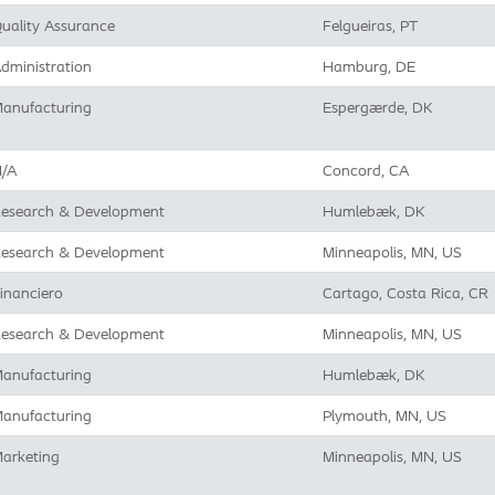
uality Assurance
Felgueiras, PT
dministration
Hamburg, DE
anufacturing
Espergærde, DK
/A
Concord, CA
esearch & Development
Humlebæk, DK
esearch & Development
Minneapolis, MN, US
inanciero
Cartago, Costa Rica, CR
esearch & Development
Minneapolis, MN, US
anufacturing
Humlebæk, DK
anufacturing
Plymouth, MN, US
arketing
Minneapolis, MN, US