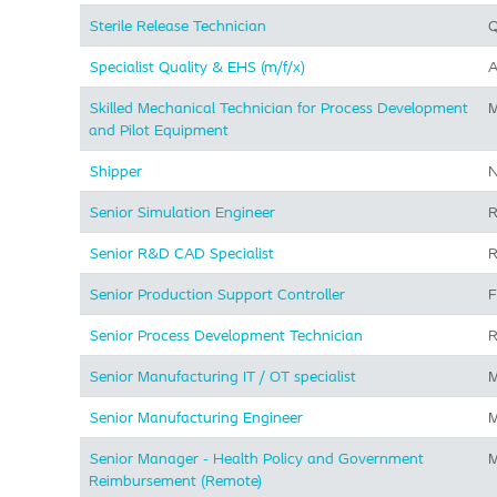
Sterile Release Technician
Q
Specialist Quality & EHS (m/f/x)
A
Skilled Mechanical Technician for Process Development
M
and Pilot Equipment
Shipper
N
Senior Simulation Engineer
R
Senior R&D CAD Specialist
R
Senior Production Support Controller
F
Senior Process Development Technician
R
Senior Manufacturing IT / OT specialist
M
Senior Manufacturing Engineer
M
Senior Manager - Health Policy and Government
M
Reimbursement (Remote)