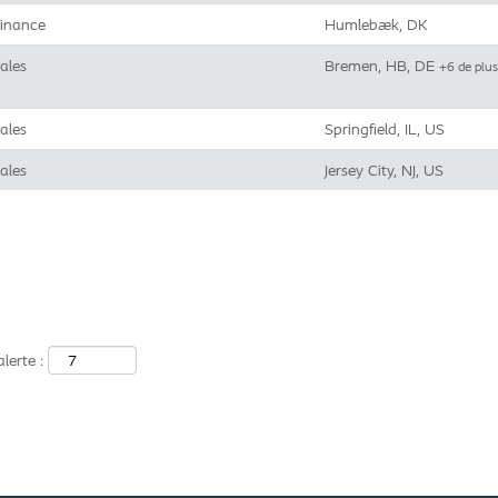
inance
Humlebæk, DK
ales
Bremen, HB, DE
+6 de plu
ales
Springfield, IL, US
ales
Jersey City, NJ, US
lerte :