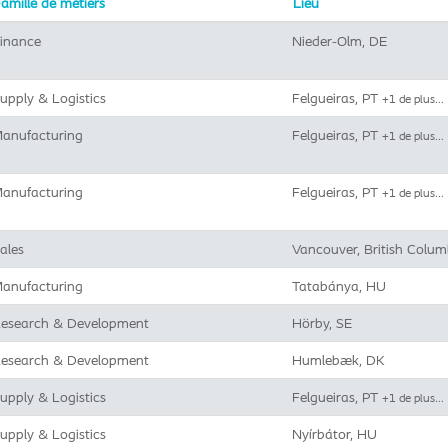
amille de métiers
Lieu
inance
Nieder-Olm, DE
upply & Logistics
Felgueiras, PT
+1 de plus…
anufacturing
Felgueiras, PT
+1 de plus…
anufacturing
Felgueiras, PT
+1 de plus…
ales
Vancouver, British Colum
anufacturing
Tatabánya, HU
esearch & Development
Hörby, SE
esearch & Development
Humlebæk, DK
upply & Logistics
Felgueiras, PT
+1 de plus…
upply & Logistics
Nyírbátor, HU