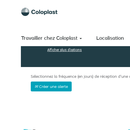
(page
Accueil
|
Manufacturing chez Coloplast A/S
actuelle)
Résultats de la recherche pour
"manufacturing".
Rechercher par mot-clé
Travailler chez Coloplast
Localisation
Afficher plus d’options
Sélectionnez la fréquence (en jours) de réception d’une a
Créer une alerte