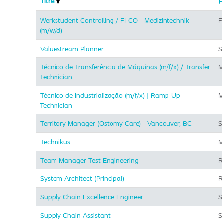
Titre
F
Werkstudent Controlling / FI-CO - Medizintechnik
F
(m/w/d)
Valuestream Planner
S
Técnico de Transferência de Máquinas (m/f/x) / Transfer
M
Technician
Técnico de Industrialização (m/f/x) | Ramp-Up
M
Technician
Territory Manager (Ostomy Care) - Vancouver, BC
S
Technikus
M
Team Manager Test Engineering
R
System Architect (Principal)
R
Supply Chain Excellence Engineer
S
Supply Chain Assistant
S