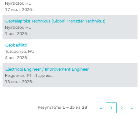
Nyírbátor, HU
17 июл. 2026 г.
Géptelepítési Technikus (Global Transzfer Technikus)
Nyírbátor, HU
1 авг. 2026 г.
Gépbeállító
Tatabánya, HU
4 авг. 2026 г.
Electrical Engineer / Improvement Engineer
Felgueiras, PT
+1 других…
13 июл. 2026 г.
Результаты
1 – 25
из
28
«
1
2
»