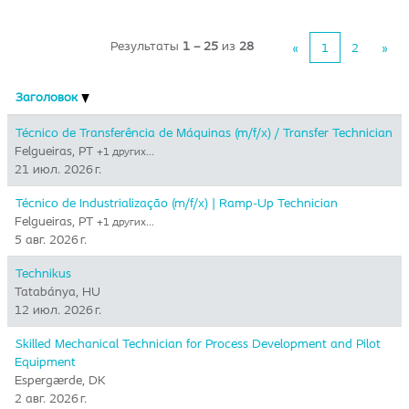
Результаты
1 – 25
из
28
«
1
2
»
Заголовок
Técnico de Transferência de Máquinas (m/f/x) / Transfer Technician
Felgueiras, PT
+1 других…
21 июл. 2026 г.
Técnico de Industrialização (m/f/x) | Ramp-Up Technician
Felgueiras, PT
+1 других…
5 авг. 2026 г.
Technikus
Tatabánya, HU
12 июл. 2026 г.
Skilled Mechanical Technician for Process Development and Pilot
Equipment
Espergærde, DK
2 авг. 2026 г.