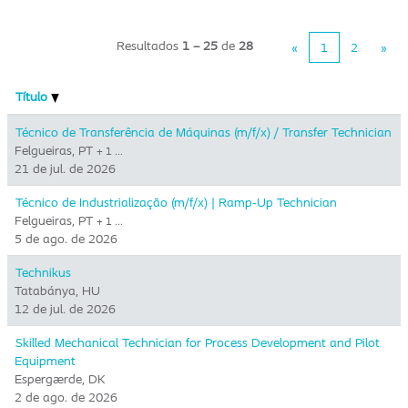
Resultados
1 – 25
de
28
«
1
2
»
Título
Técnico de Transferência de Máquinas (m/f/x) / Transfer Technician
Felgueiras, PT
+ 1 …
21 de jul. de 2026
Técnico de Industrialização (m/f/x) | Ramp-Up Technician
Felgueiras, PT
+ 1 …
5 de ago. de 2026
Technikus
Tatabánya, HU
12 de jul. de 2026
Skilled Mechanical Technician for Process Development and Pilot
Equipment
Espergærde, DK
2 de ago. de 2026