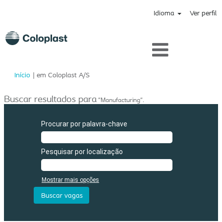
Idioma
Ver perfil
(página
Início
|
em Coloplast A/S
atual)
Buscar resultados para
"Manufacturing".
Procurar por palavra-chave
Pesquisar por localização
Mostrar mais opções