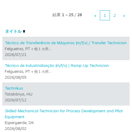
結果
1 – 25
/
28
«
1
2
»
タイトル
Técnico de Transferência de Máquinas (m/f/x) / Transfer Technician
Felgueiras, PT
+ 他 1 カ所…
2026/07/21
Técnico de Industrialização (m/f/x) | Ramp-Up Technician
Felgueiras, PT
+ 他 1 カ所…
2026/08/05
Technikus
Tatabánya, HU
2026/07/12
Skilled Mechanical Technician for Process Development and Pilot
Equipment
Espergærde, DK
2026/08/02