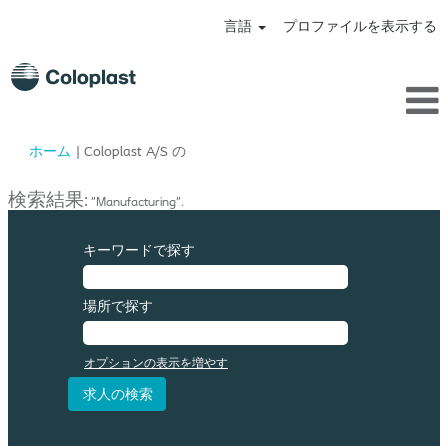
言語
プロファイルを表示する
(現
ホーム
|
Coloplast A/S の
在
の
検索結果:
"Manufacturing".
ペ
ー
ジ)
キーワードで探す
場所で探す
オプションの表示を増やす