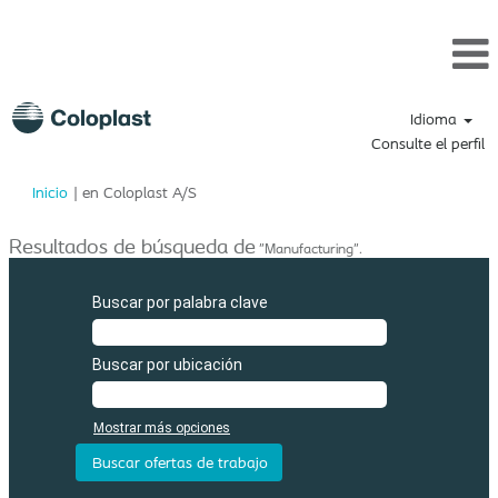
Idioma
Consulte el perfil
(página
Inicio
|
en Coloplast A/S
actual)
Resultados de búsqueda de
"Manufacturing".
Buscar por palabra clave
Buscar por ubicación
Mostrar más opciones