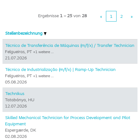
Ergebnisse
1 – 25
von
28
«
1
2
»
Stellenbezeichnung
Técnico de Transferência de Máquinas (m/f/x) / Transfer Technician
Felgueiras, PT
+1 weitere …
21.07.2026
Técnico de Industrialização (m/f/x) | Ramp-Up Technician
Felgueiras, PT
+1 weitere …
05.08.2026
Technikus
Tatabánya, HU
12.07.2026
Skilled Mechanical Technician for Process Development and Pilot
Equipment
Espergærde, DK
02.08.2026