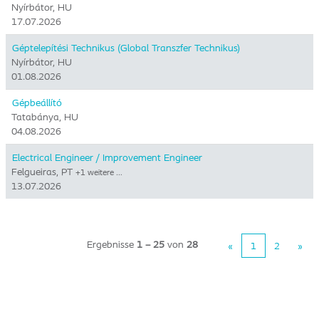
Nyírbátor, HU
17.07.2026
Géptelepítési Technikus (Global Transzfer Technikus)
Nyírbátor, HU
01.08.2026
Gépbeállító
Tatabánya, HU
04.08.2026
Electrical Engineer / Improvement Engineer
Felgueiras, PT
+1 weitere …
13.07.2026
Ergebnisse
1 – 25
von
28
«
1
2
»