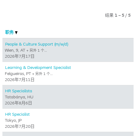
结果
1 – 5
/
5
职务
People & Culture Support (m/w/d)
Wien, 9, AT
+ 另外 1 个…
2026年7月17日
Learning & Development Specialist
Felgueiras, PT
+ 另外 1 个…
2026年7月11日
HR Specialista
Tatabánya, HU
2026年8月6日
HR Specialist
Tokyo, JP
2026年7月20日