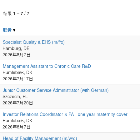
结果
1 – 7
/
7
职务
Specialist Quality & EHS (m/f/x)
Hamburg, DE
2026年8月7日
Management Assistant to Chronic Care R&D
Humlebæk, DK
2026年7月17日
Junior Customer Service Administrator (with German)
Szczecin, PL
2026年7月20日
Investor Relations Coordinator & PA - one year maternity-cover
Humlebæk, DK
2026年8月7日
Head of Facility Management (m/w/d)