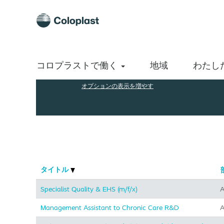
(現
ホーム
|
Coloplast A/S の
在
の
検索結果:
"Administration".
ペ
ー
ジ)
キーワードで探す
コロプラストで働く
地域
わたし
オプションの表示を増やす
タイトル
Specialist Quality & EHS (m/f/x)
A
Management Assistant to Chronic Care R&D
A