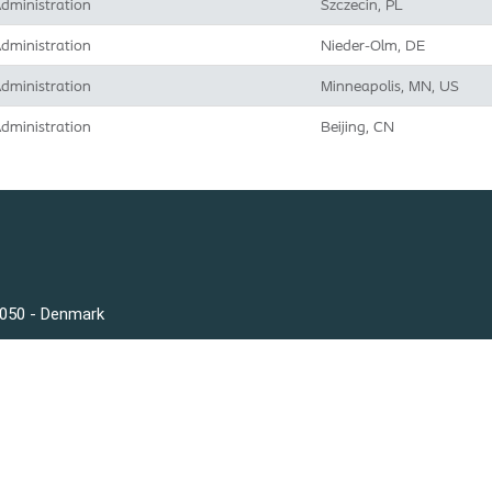
dministration
Szczecin, PL
dministration
Nieder-Olm, DE
dministration
Minneapolis, MN, US
dministration
Beijing, CN
3050 - Denmark