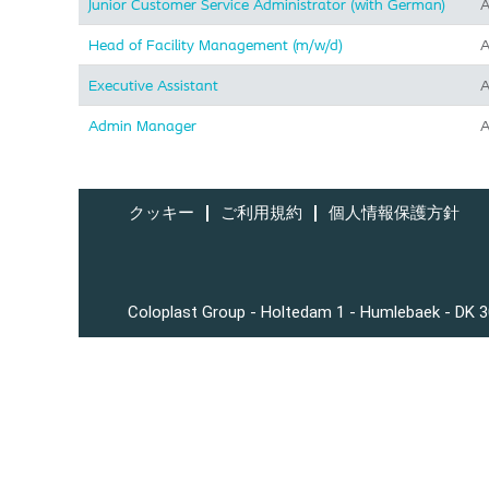
Junior Customer Service Administrator (with German)
A
Head of Facility Management (m/w/d)
A
Executive Assistant
A
Admin Manager
A
クッキー
ご利用規約
個人情報保護方針
Coloplast Group - Holtedam 1 - Humlebaek - DK 