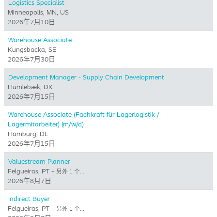
Logistics Specialist
Minneapolis, MN, US
2026年7月10日
Warehouse Associate
Kungsbacka, SE
2026年7月30日
Development Manager - Supply Chain Development
Humlebæk, DK
2026年7月15日
Warehouse Associate (Fachkraft für Lagerlogistik /
Lagermitarbeiter) (m/w/d)
Hamburg, DE
2026年7月15日
Valuestream Planner
Felgueiras, PT
+ 另外 1 个…
2026年8月7日
Indirect Buyer
Felgueiras, PT
+ 另外 1 个…