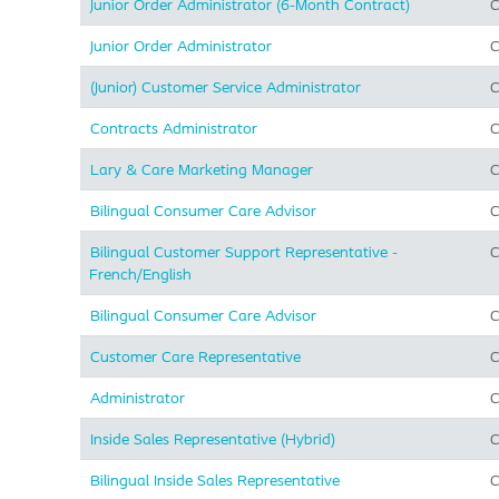
Junior Order Administrator (6-Month Contract)
C
Junior Order Administrator
C
(Junior) Customer Service Administrator
C
Contracts Administrator
C
Lary & Care Marketing Manager
C
Bilingual Consumer Care Advisor
C
Bilingual Customer Support Representative -
C
French/English
Bilingual Consumer Care Advisor
C
Customer Care Representative
C
Administrator
C
Inside Sales Representative (Hybrid) ​
C
Bilingual Inside Sales Representative
C