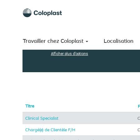
(page
Accueil
|
chez Coloplast A/S
actuelle)
Résultats de la recherche pour
"Consumer".
Rechercher par mot-clé
Travailler chez Coloplast
Localisation
Afficher plus d’options
Titre
F
Clinical Specialist
C
Chargé(e) de Clientèle F/H
C