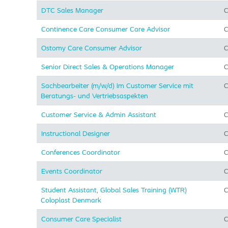
DTC Sales Manager
C
Continence Care Consumer Care Advisor
C
Ostomy Care Consumer Advisor
C
Senior Direct Sales & Operations Manager
C
Sachbearbeiter (m/w/d) im Customer Service mit
C
Beratungs- und Vertriebsaspekten
Customer Service & Admin Assistant
C
Instructional Designer
C
Conferences Coordinator
C
Events Coordinator
C
Student Assistant, Global Sales Training (WTR)
C
Coloplast Denmark
Consumer Care Specialist
C