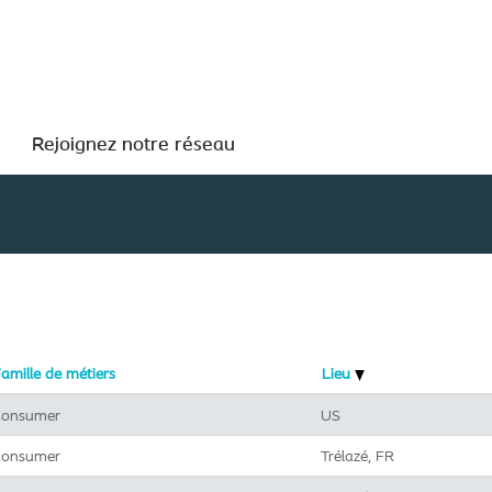
Rechercher par lieu
Rejoignez notre réseau
amille de métiers
Lieu
onsumer
US
onsumer
Trélazé, FR