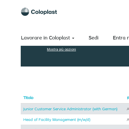
(pagina
Pagina iniziale
|
in Coloplast A/S
corrente)
Risultati di ricerca per
"Administration".
Cerca per parola chiave
Lavorare in Coloplast
Sedi
Entra 
Mostra più opzioni
Titolo
Junior Customer Service Administrator (with German)
A
Head of Facility Management (m/w/d)
A