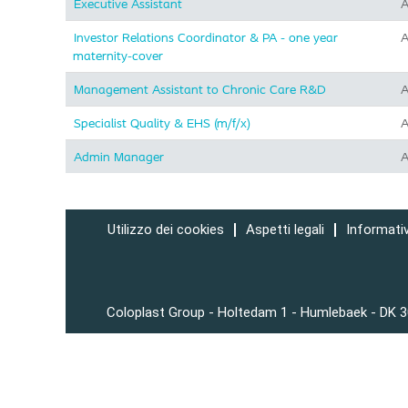
Executive Assistant
A
Investor Relations Coordinator & PA - one year
A
maternity-cover
Management Assistant to Chronic Care R&D
A
Specialist Quality & EHS (m/f/x)
A
Admin Manager
A
Utilizzo dei cookies
Aspetti legali
Informativ
Coloplast Group - Holtedam 1 - Humlebaek - DK 