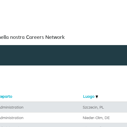
Cerca per località
nella nostra Careers Network
Reparto
Luogo
dministration
Szczecin, PL
dministration
Nieder-Olm, DE