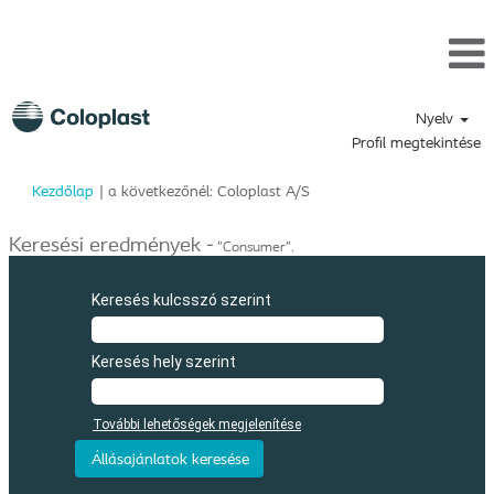
Nyelv
Profil megtekintése
(aktuális
Kezdőlap
|
a következőnél: Coloplast A/S
oldal)
Keresési eredmények -
"Consumer".
Keresés kulcsszó szerint
Keresés hely szerint
További lehetőségek megjelenítése