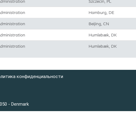
dministration
Szczecin, PL
dministration
Hamburg, DE
dministration
Beijing, CN
dministration
Humlebæk, DK
dministration
Humlebæk, DK
литика конфиденциальности
3050 - Denmark