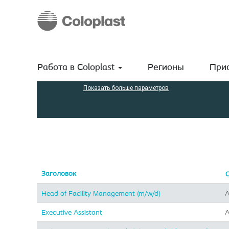
(текущая
Домашняя страница
|
в Coloplast A/S
страница)
Результаты поиска
"Administration".
Поиск по ключевым словам
Работа в Coloplast
Регионы
Прис
Показать больше параметров
Заголовок
Head of Facility Management (m/w/d)
A
Executive Assistant
A