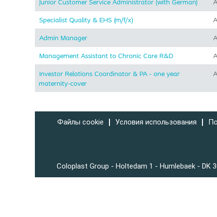
Junior Customer Service Administrator (with German)
A
Specialist Quality & EHS (m/f/x)
A
Admin Manager
A
Management Assistant to Chronic Care R&D
A
Investor Relations Coordinator & PA - one year
A
maternity-cover
Файлы cookie
Условия использования
По
Coloplast Group - Holtedam 1 - Humlebaek - DK 