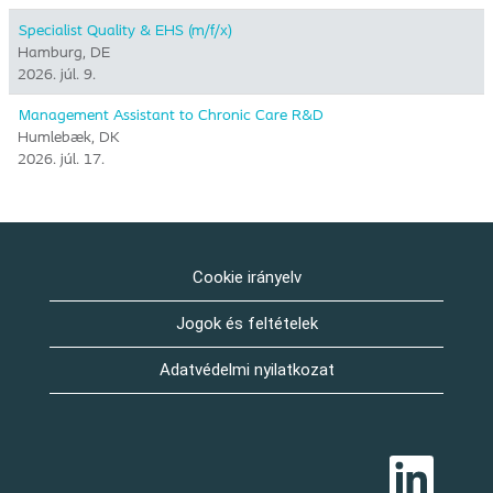
Specialist Quality & EHS (m/f/x)
Hamburg, DE
2026. júl. 9.
Management Assistant to Chronic Care R&D
Humlebæk, DK
2026. júl. 17.
Cookie irányelv
Jogok és feltételek
Adatvédelmi nyilatkozat
Ú
j
f