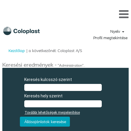
Nyelv
Profil megtekintése
(aktuális
Kezdőlap
|
a következőnél: Coloplast A/S
oldal)
Keresési eredmények -
"Administration".
Keresés kulcsszó szerint
Keresés hely szerint
További lehetőségek megjelenítése